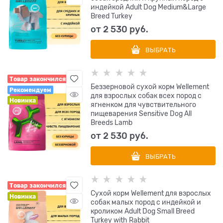
индейкой Adult Dog Medium&Large
Breed Turkey
от
2 530
 руб.
ВЫБРАТЬ
Товар закончился
Беззерновой сухой корм Wellement
Рекомендуем
для взрослых собак всех пород с
Новинка
ягненком для чувствительного
пищеварения Sensitive Dog All
Breeds Lamb
от
2 530
 руб.
ВЫБРАТЬ
Товар закончился
Сухой корм Wellement для взрослых
Новинка
собак малых пород с индейкой и
кроликом Adult Dog Small Breed
Turkey with Rabbit