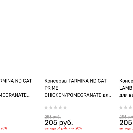
RMINA ND CAT
Консервы FARMINA ND CAT
Консе
PRIME
LAMB
MEGRANATE
CHICKEN/POMEGRANATE для
для в
отят с курицей и
взрослых кошек с курицей и
ягнен
гранатом
256
 руб.
256
 ру
205
 руб.
205
и
20%
выгода
51 руб.
или
20%
выгода