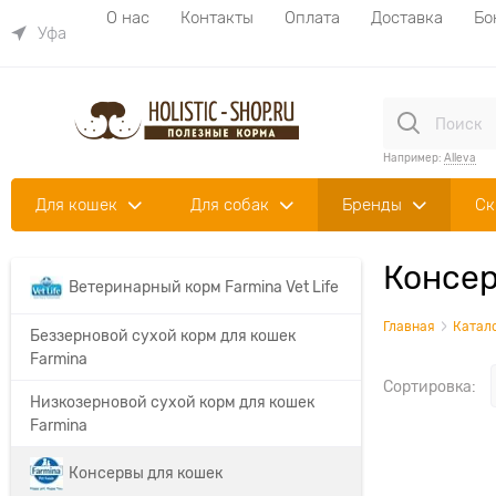
О нас
Контакты
Оплата
Доставка
Бо
Уфа
Например:
Alleva
Для кошек
Для собак
Бренды
Ск
Консер
Ветеринарный корм Farmina Vet Life
Главная
Катал
Беззерновой сухой корм для кошек
Farmina
Сортировка:
Низкозерновой сухой корм для кошек
Farmina
Консервы для кошек