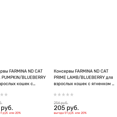
рвы FARMINA ND CAT
Консервы FARMINA ND CAT
, PUMPKIN/BLUEBERRY
PRIME LAMB/BLUEBERRY для
зрослых кошек с
взрослых кошек с ягненком и
ком, тыквой и черникой
черникой
б.
256
 руб.
 руб.
205
 руб.
51 руб.
или
20%
выгода
51 руб.
или
20%