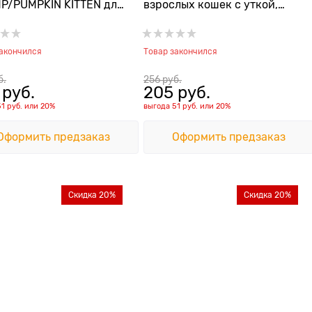
P/PUMPKIN KITTEN для
взрослых кошек с уткой,
 с тунцом, треской,
киноа и кокосом для кожи и
тками и тыквой
шерсти
закончился
Товар закончился
б.
256
 руб.
 руб.
205
 руб.
51 руб.
или
20%
выгода
51 руб.
или
20%
Оформить предзаказ
Оформить предзаказ
Скидка 20%
Скидка 20%