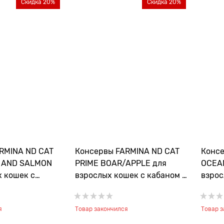
Скидка 20%
Скидка 20%
RMINA ND CAT
Консервы FARMINA ND CAT
Консе
 AND SALMON
PRIME BOAR/APPLE для
OCEA
х кошек с
взрослых кошек с кабаном и
взрос
сосем
яблоком
крев
я
Товар закончился
Товар 