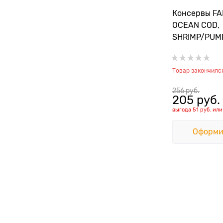
Консервы FA
OCEAN COD,
SHRIMP/PUMP
взрослых ко
треской, кр
Товар закончилс
тыквой
256
 руб.
205
 руб.
выгода
51 руб.
ил
Оформи