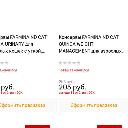
рвы FARMINA ND CAT
Консервы FARMINA ND CAT
A URINARY для
QUINOA WEIGHT
лых кошек с уткой,
MANAGEMENT для взрослых
ью и киноа для
кошек с ягненком и киноа
илактики МКБ
для контроля веса
закончился
Товар закончился
б.
256
 руб.
 руб.
205
 руб.
51 руб.
или
20%
выгода
51 руб.
или
20%
Оформить предзаказ
Оформить предзаказ