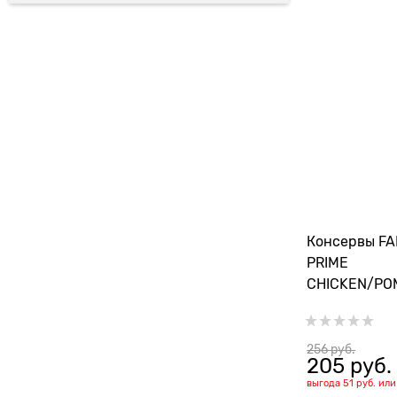
Консервы FA
PRIME
CHICKEN/PO
KITTEN для к
гранатом
256
 руб.
205
 руб.
выгода
51 руб.
ил