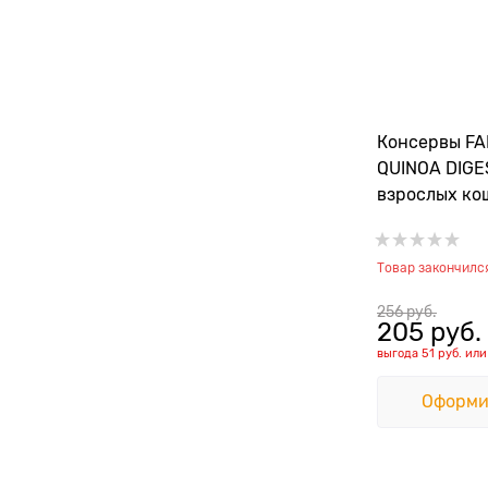
Консервы FA
QUINOA DIGE
взрослых ко
киноа для п
пищеварени
Товар закончилс
256
 руб.
205
 руб.
выгода
51 руб.
ил
Оформи