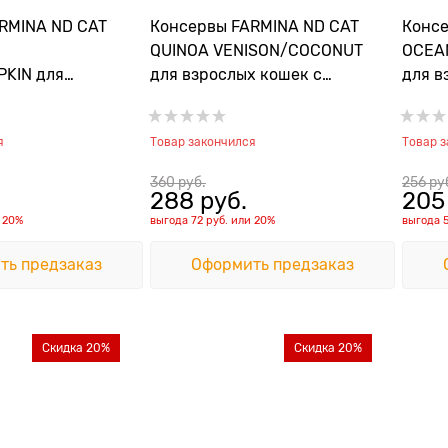
RMINA ND CAT
Консервы FARMINA ND CAT
Консе
QUINOA VENISON/COCONUT
OCEA
KIN для
для взрослых кошек с
для в
шек с тунцом,
олениной, киноа и кокосом
тунцо
еветками и
для кожи и шерсти
крев
я
Товар закончился
Товар 
360
 руб.
256
 ру
288
 руб.
205
и
20%
выгода
72 руб.
или
20%
выгода
ть предзаказ
Оформить предзаказ
Скидка 20%
Скидка 20%