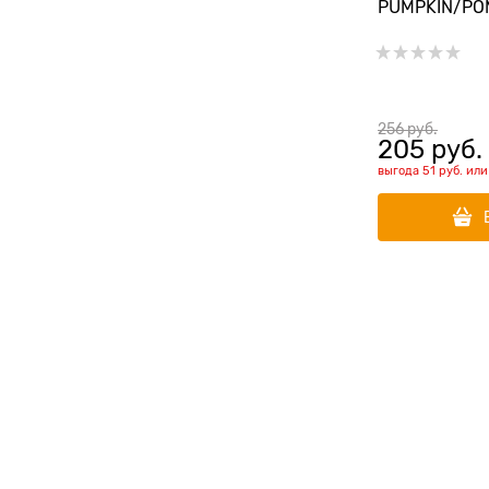
PUMPKIN/PO
взрослых ко
тыквой и гр
256
 руб.
205
 руб.
выгода
51 руб.
ил