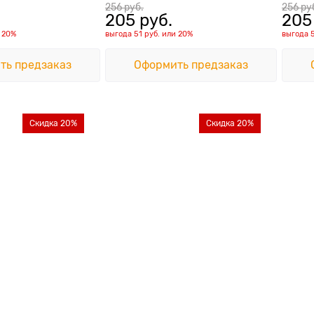
256
 руб.
256
 ру
205
 руб.
205
и
20%
выгода
51 руб.
или
20%
выгода
ть предзаказ
Оформить предзаказ
Скидка 20%
Скидка 20%