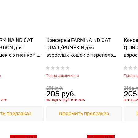
RMINA ND CAT
Консервы FARMINA ND CAT
Консе
STION для
QUAIL/PUMPKIN для
QUINO
шек с ягненком и
взрослых кошек с перепелом
взрос
оддержки
и тыквой
сельд
я
проф
я
Товар закончился
Товар 
256
 руб.
256
 ру
205
 руб.
205
и
20%
выгода
51 руб.
или
20%
выгода
ть предзаказ
Оформить предзаказ