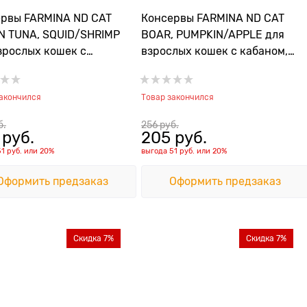
рвы FARMINA ND CAT
Консервы FARMINA ND CAT
N TUNA, SQUID/SHRIMP
BOAR, PUMPKIN/APPLE для
зрослых кошек с
взрослых кошек с кабаном,
м, кальмаром и
тыквой и яблоком
етками
закончился
Товар закончился
б.
256
 руб.
 руб.
205
 руб.
51 руб.
или
20%
выгода
51 руб.
или
20%
Оформить предзаказ
Оформить предзаказ
Скидка 7%
Скидка 7%