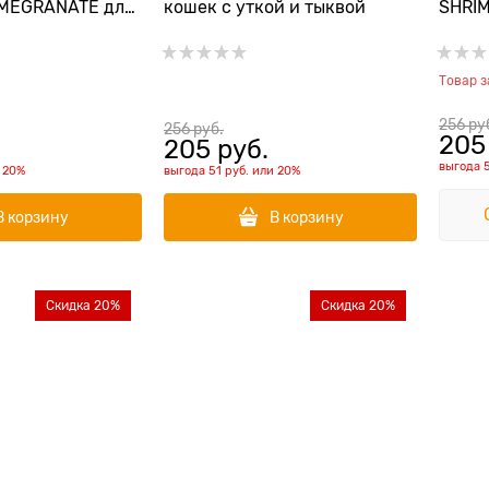
MEGRANATE для
кошек с уткой и тыквой
SHRIM
шек с курицей,
котят
анатом
креве
Товар 
256
 ру
256
 руб.
205
205
 руб.
выгода
и
20%
выгода
51 руб.
или
20%
В корзину
В корзину
Скидка 20%
Скидка 20%