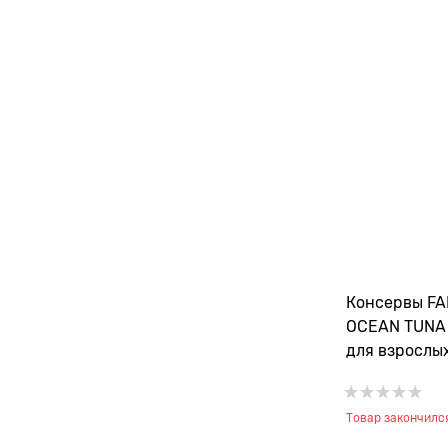
Консервы FA
OCEAN TUNA
для взрослы
тунцом и ло
Товар закончилс