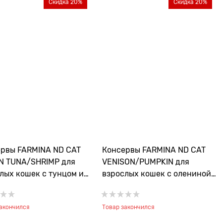
Скидка 20%
Скидка 20%
рвы FARMINA ND CAT
Консервы FARMINA ND CAT
N TUNA/SHRIMP для
VENISON/PUMPKIN для
лых кошек с тунцом и
взрослых кошек с олениной
етками
и тыквой
закончился
Товар закончился