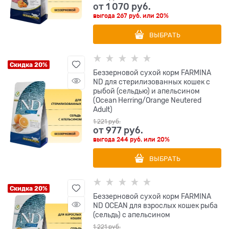
от
1 070
 руб.
выгода
267 руб.
или
20%
ВЫБРАТЬ
Скидка 20%
Беззерновой cухой корм FARMINA
ND для стерилизованных кошек с
рыбой (сельдью) и апельсином
(Ocean Herring/Orange Neutered
Adult)
1 221
 руб.
от
977
 руб.
выгода
244 руб.
или
20%
ВЫБРАТЬ
Скидка 20%
Беззерновой cухой корм FARMINA
ND OCEAN для взрослых кошек рыба
(сельдь) с апельсином
1 221
 руб.