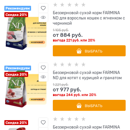
Рекомендуем
Беззерновой cухой корм FARMINA
Скидка 20%
ND для взрослых кошек с ягненком с
черникой
1 105
 руб.
от
884
 руб.
выгода
221 руб.
или
20%
ВЫБРАТЬ
Рекомендуем
Беззерновой cухой корм FARMINA
Скидка 20%
ND для котят с курицей и гранатом
1 221
 руб.
от
977
 руб.
выгода
244 руб.
или
20%
ВЫБРАТЬ
Скидка 20%
Беззерновой cухой корм FARMINA