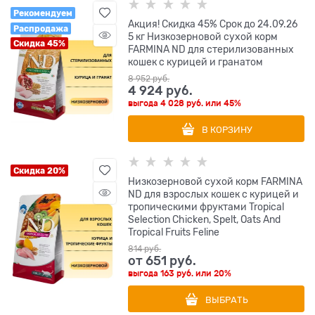
Рекомендуем
Акция! Скидка 45% Срок до 24.09.26
Распродажа
5 кг Низкозерновой cухой корм
Скидка 45%
FARMINA ND для стерилизованных
кошек с курицей и гранатом
8 952
 руб.
4 924
 руб.
выгода
4 028 руб.
или
45%
В КОРЗИНУ
Скидка 20%
Низкозерновой cухой корм FARMINA
ND для взрослых кошек с курицей и
тропическими фруктами Tropical
Selection Chicken, Spelt, Oats And
Tropical Fruits Feline
814
 руб.
от
651
 руб.
выгода
163 руб.
или
20%
ВЫБРАТЬ