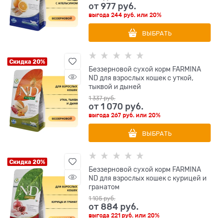
от
977
 руб.
выгода
244 руб.
или
20%
ВЫБРАТЬ
Скидка 20%
Беззерновой cухой корм FARMINA
ND для взрослых кошек с уткой,
тыквой и дыней
1 337
 руб.
от
1 070
 руб.
выгода
267 руб.
или
20%
ВЫБРАТЬ
Скидка 20%
Беззерновой cухой корм FARMINA
ND для взрослых кошек с курицей и
гранатом
1 105
 руб.
от
884
 руб.
выгода
221 руб.
или
20%