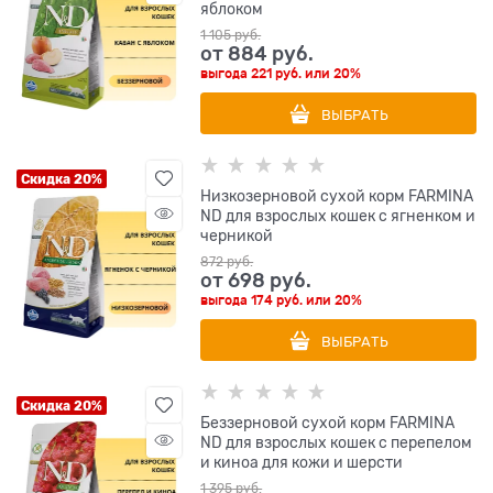
яблоком
1 105
 руб.
от
884
 руб.
выгода
221 руб.
или
20%
ВЫБРАТЬ
Скидка 20%
Низкозерновой cухой корм FARMINA
ND для взрослых кошек с ягненком и
черникой
872
 руб.
от
698
 руб.
выгода
174 руб.
или
20%
ВЫБРАТЬ
Скидка 20%
Беззерновой cухой корм FARMINA
ND для взрослых кошек с перепелом
и киноа для кожи и шерсти
1 395
 руб.