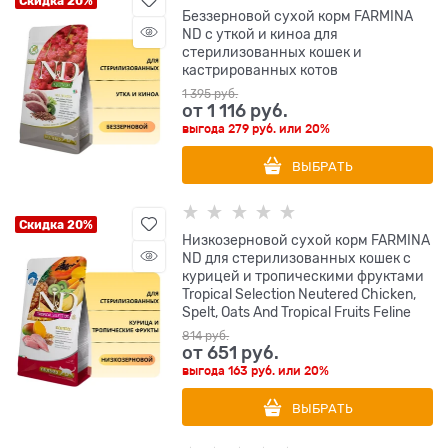
Скидка 20%
Беззерновой cухой корм FARMINA
ND с уткой и киноа для
стерилизованных кошек и
кастрированных котов
1 395
 руб.
от
1 116
 руб.
выгода
279 руб.
или
20%
ВЫБРАТЬ
Скидка 20%
Низкозерновой cухой корм FARMINA
ND для стерилизованных кошек с
курицей и тропическими фруктами
Tropical Selection Neutered Chicken,
Spelt, Oats And Tropical Fruits Feline
814
 руб.
от
651
 руб.
выгода
163 руб.
или
20%
ВЫБРАТЬ