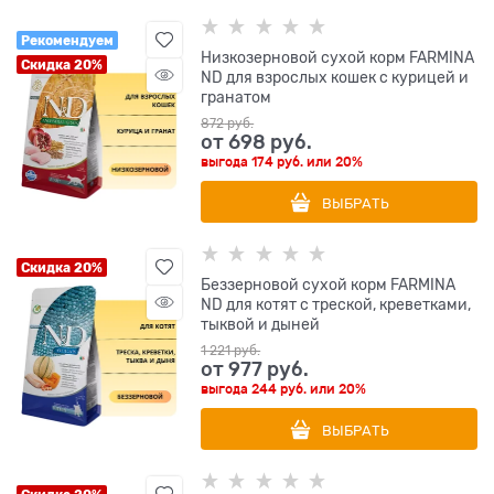
Рекомендуем
Низкозерновой cухой корм FARMINA
Скидка 20%
ND для взрослых кошек с курицей и
гранатом
872
 руб.
от
698
 руб.
выгода
174 руб.
или
20%
ВЫБРАТЬ
Скидка 20%
Беззерновой cухой корм FARMINA
ND для котят с треской, креветками,
тыквой и дыней
1 221
 руб.
от
977
 руб.
выгода
244 руб.
или
20%
ВЫБРАТЬ