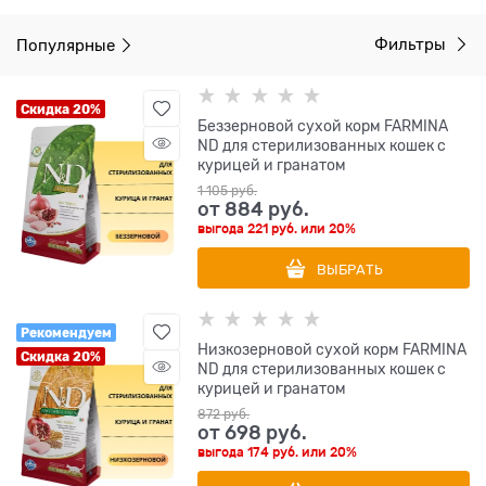
Популярные
Фильтры
Скидка 20%
Беззерновой cухой корм FARMINA
ND для стерилизованных кошек с
курицей и гранатом
1 105
 руб.
от
884
 руб.
выгода
221 руб.
или
20%
ВЫБРАТЬ
Рекомендуем
Низкозерновой cухой корм FARMINA
Скидка 20%
ND для стерилизованных кошек с
курицей и гранатом
872
 руб.
от
698
 руб.
выгода
174 руб.
или
20%