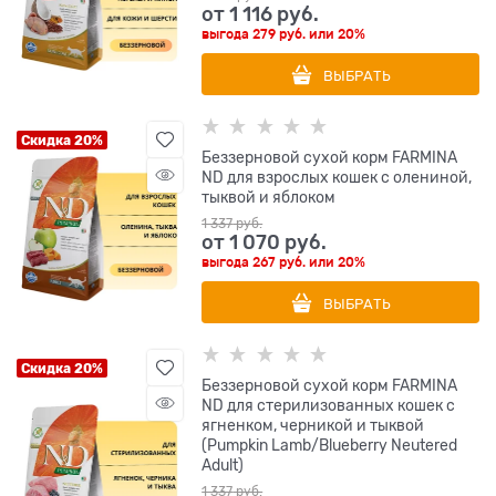
от
1 116
 руб.
выгода
279 руб.
или
20%
ВЫБРАТЬ
Скидка 20%
Беззерновой cухой корм FARMINA
ND для взрослых кошек с олениной,
тыквой и яблоком
1 337
 руб.
от
1 070
 руб.
выгода
267 руб.
или
20%
ВЫБРАТЬ
Скидка 20%
Беззерновой cухой корм FARMINA
ND для стерилизованных кошек с
ягненком, черникой и тыквой
(Pumpkin Lamb/Blueberry Neutered
Adult)
1 337
 руб.