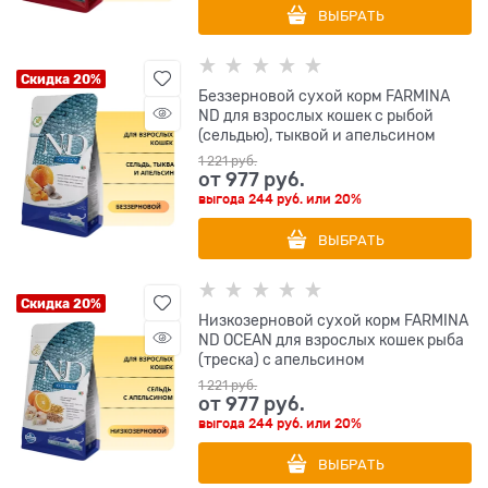
ВЫБРАТЬ
Скидка 20%
Беззерновой cухой корм FARMINA
ND для взрослых кошек с рыбой
(сельдью), тыквой и апельсином
1 221
 руб.
от
977
 руб.
выгода
244 руб.
или
20%
ВЫБРАТЬ
Скидка 20%
Низкозерновой cухой корм FARMINA
ND OCEAN для взрослых кошек рыба
(треска) с апельсином
1 221
 руб.
от
977
 руб.
выгода
244 руб.
или
20%
ВЫБРАТЬ