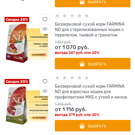
ВЫБРАТЬ
Скидка 20%
Беззерновой cухой корм FARMINA
ND для стерилизованных кошек с
перепелом, тыквой и гранатом
1 337
 руб.
от
1 070
 руб.
выгода
267 руб.
или
20%
ВЫБРАТЬ
Скидка 20%
Беззерновой cухой корм FARMINA
ND для взрослых кошек для
профилактики МКБ с уткой и киноа
1 395
 руб.
от
1 116
 руб.
выгода
279 руб.
или
20%
ВЫБРАТЬ