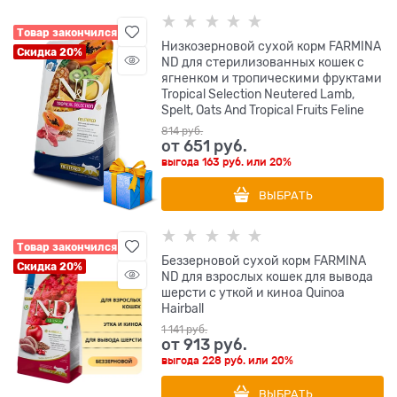
Товар закончился
Низкозерновой cухой корм FARMINA
Скидка 20%
ND для стерилизованных кошек с
ягненком и тропическими фруктами
Tropical Selection Neutered Lamb,
Spelt, Oats And Tropical Fruits Feline
814
 руб.
от
651
 руб.
выгода
163 руб.
или
20%
ВЫБРАТЬ
Товар закончился
Беззерновой cухой корм FARMINA
Скидка 20%
ND для взрослых кошек для вывода
шерсти с уткой и киноа Quinoa
Hairball
1 141
 руб.
от
913
 руб.
выгода
228 руб.
или
20%
ВЫБРАТЬ