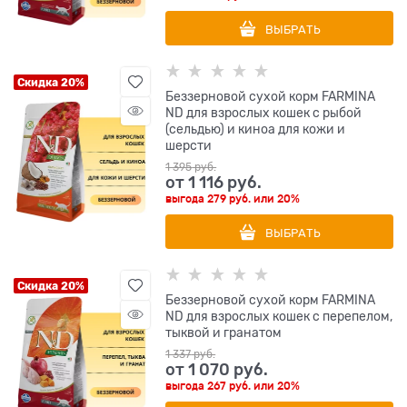
ВЫБРАТЬ
Скидка 20%
Беззерновой cухой корм FARMINA
ND для взрослых кошек с рыбой
(сельдью) и киноа для кожи и
шерсти
1 395
 руб.
от
1 116
 руб.
выгода
279 руб.
или
20%
ВЫБРАТЬ
Скидка 20%
Беззерновой cухой корм FARMINA
ND для взрослых кошек с перепелом,
тыквой и гранатом
1 337
 руб.
от
1 070
 руб.
выгода
267 руб.
или
20%