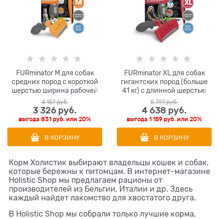
FURminator M для собак
FURminator XL для собак
средних пород с короткой
гигантских пород (больше
шерстью ширина рабочей
41 кг) с длинной шерстью
поверхности 62 мм (FUR
ширина рабочей
4 157
 руб.
5 797
 руб.
Dog Undercoat M Short Hair)
поверхности 121 мм (FUR
3 326
 руб.
4 638
 руб.
Dog Undercoat XL Long Hair)
выгода
831 руб.
или
20%
выгода
1 159 руб.
или
20%
В КОРЗИНУ
В КОРЗИНУ
Корм Холистик выбирают владельцы кошек и собак,
которые бережны к питомцам. В интернет-магазине
Holistic Shop мы предлагаем рационы от
производителей из Бельгии, Италии и др. Здесь
каждый найдет лакомство для хвостатого друга.
В Holistic Shop мы собрали только лучшие корма,