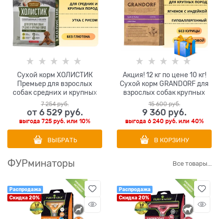
Сухой корм ХОЛИСТИК
Акция! 12 кг по цене 10 кг!
Премьер для взрослых
Сухой корм GRANDORF для
собак средних и крупных
взрослых собак крупных
пород с уткой и рисом.
пород с ягненком и
7 254
 руб.
15 600
 руб.
индейкой MAXI Lamb and
от
6 529
 руб.
9 360
 руб.
Turkey
выгода
725 руб.
или
10%
выгода
6 240 руб.
или
40%
ВЫБРАТЬ
В КОРЗИНУ
ФУРминаторы
Все товары...
Распродажа
Распродажа
Скидка 20%
Скидка 20%