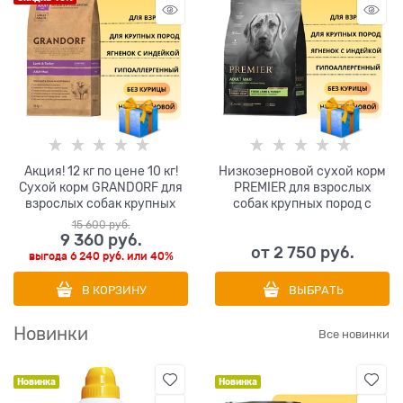
Акция! 12 кг по цене 10 кг!
Низкозерновой сухой корм
Сухой корм GRANDORF для
PREMIER для взрослых
взрослых собак крупных
собак крупных пород с
пород с ягненком и
ягненком и индейкой Adult
15 600
 руб.
индейкой MAXI Lamb and
Lamb Turkey Maxi
9 360
 руб.
от
2 750
 руб.
Turkey
выгода
6 240 руб.
или
40%
В КОРЗИНУ
ВЫБРАТЬ
Новинки
Все новинки
Новинка
Новинка